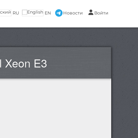
RU
EN
Новости
Войти
l Xeon E3