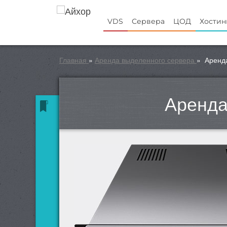
VDS
Сервера
ЦОД
Хостин
Главная
»
Аренда выделенного сервера
»
Аренда
Аренда