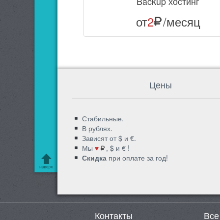
Backup хостинг
от
2
/месяц
Цены
Стабильные.
В рублях.
Зависят от $ и €.
Мы
♥
, $ и € !
Скидка
при оплате за год!
Контакты
Все