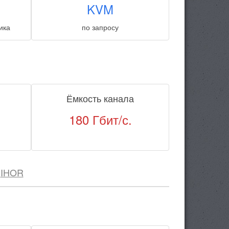
KVM
ика
по запросу
Ёмкость канала
180 Гбит/с.
е
IHOR