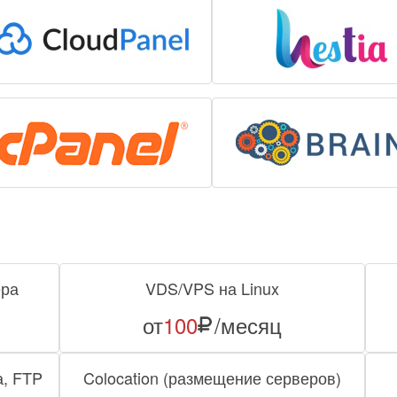
ера
VDS/VPS на Linux
от
100
/месяц
, FTP
Colocation (размещение серверов)