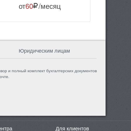
от
60
/месяц
Юридическим лицам
вор и полный комплект бухгалтерских документов
очте.
ентра
Для клиентов