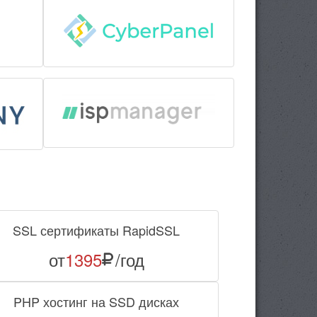
SSL сертификаты RapidSSL
от
1395
/год
PHP хостинг на SSD дисках