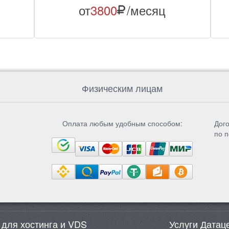
от
3800
/месяц
Физическим лицам
Оплата любым удобным способом:
Дого
по п
 для хостинга и VDS
Услуги Датац