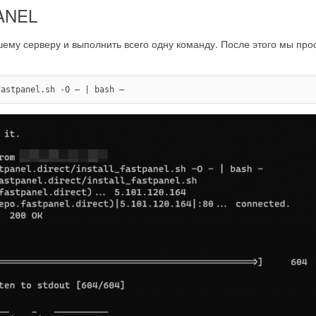
ANEL
шему серверу и выполнить всего одну команду. После этого мы про
fastpanel.sh -O — | bash —