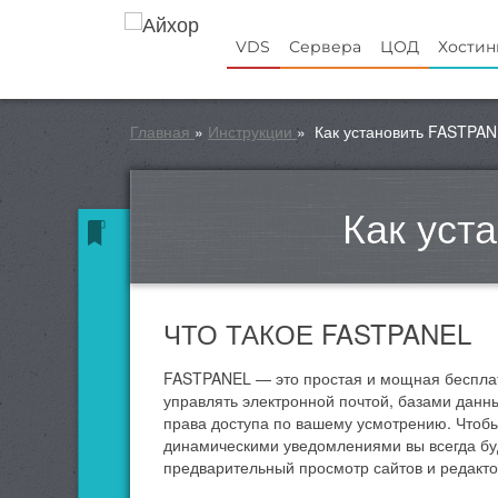
VDS
Сервера
ЦОД
Хостин
Главная
»
Инструкции
»
Как установить FASTPAN
Как уст
ЧТО ТАКОЕ FASTPANEL
FASTPANEL — это простая и мощная беспла
управлять электронной почтой, базами данн
права доступа по вашему усмотрению. Чтобы
динамическими уведомлениями вы всегда буд
предварительный просмотр сайтов и редакто