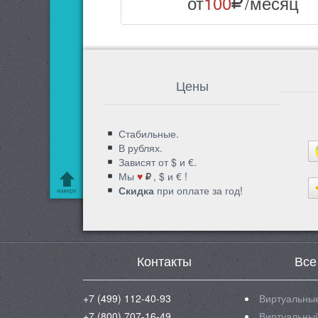
от
100
/месяц
Цены
Стабильные.
В рублях.
Зависят от $ и €.
Мы
♥
, $ и € !
Скидка
при оплате за год!
Контакты
Все
+7 (499) 112-40-93
Виртуальные
+7 (800) 707-16-49
Виртуальный