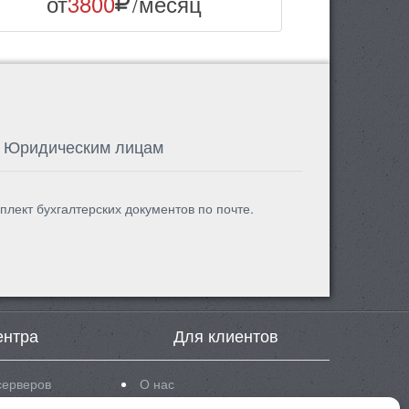
от
3800
/месяц
Юридическим лицам
плект бухгалтерских документов по почте.
ентра
Для клиентов
серверов
О нас
eon 5620
Новости