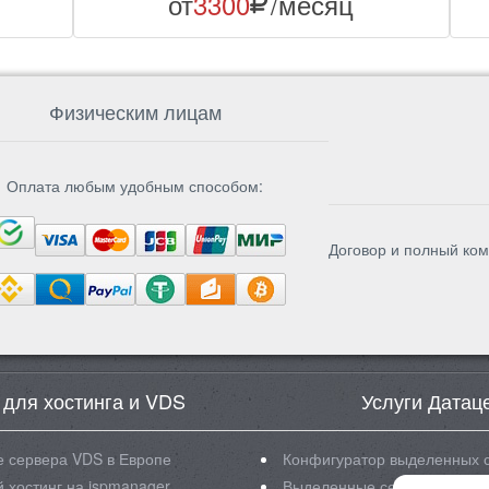
от
3300
/месяц
Физическим лицам
Оплата любым удобным способом:
Договор и полный ком
 для хостинга и VDS
Услуги Датац
 сервера VDS в Европе
Конфигуратор выделенных 
 хостинг на ispmanager
Выделенные сервера Intel X