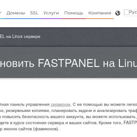
г
Домены
SSL
Услуги
Помощь
Компания
EL на Linux сервере
ановить FASTPANEL на Lin
тная панель управления
сервером
. С ее помощью вы можете легко 
ых, резервными копиями, планировать задачи и анализировать траф
 повысить безопасность вашего аккаунта, вы можете использоват
ете в курсе состояния сервера и ваших сайтов. Кроме того, FAST
р иконок сайтов (фавиконов).