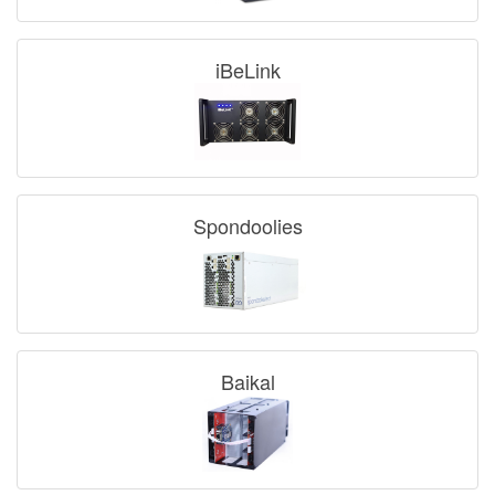
iBeLink
Spondoolies
Baikal