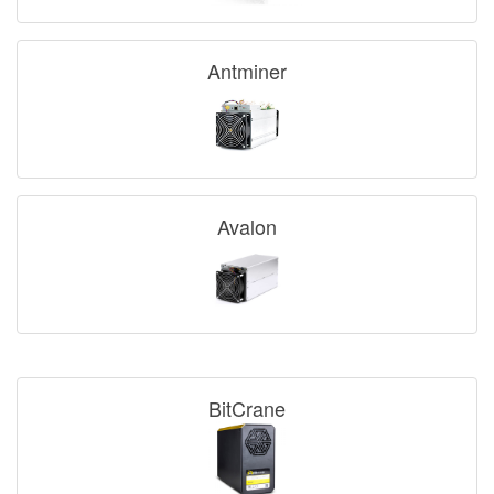
Antminer
Avalon
BitCrane