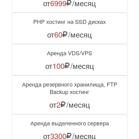
от
6999
/месяц
PHP хостинг на SSD дисках
от
60
/месяц
Аренда VDS/VPS
от
100
/месяц
Аренда резервного хранилища, FTP
Backup хостинг
от
2
/месяц
Аренда выделенного сервера
от
3300
/месяц