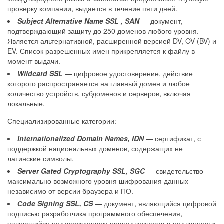
проверку компании, выдается в течение пяти дней.
Subject Alternative Name SSL , SAN
— документ,
подтверждающий защиту до 250 доменов любого уровня.
Является альтернативной, расширенной версией DV, OV (BV) и
EV. Список разрешенных имен прикрепляется к файлу в
момент выдачи.
Wildcard
SSL
— цифровое удостоверение, действие
которого распространяется на главный домен и любое
количество устройств, субдоменов и серверов, включая
локальные.
Специализированные категории:
Internationalized Domain Names, IDN
— сертификат, с
поддержкой национальных доменов, содержащих не
латинские символы.
Server Gated Cryptography SSL, SGC
— свидетельство
максимально возможного уровня шифрования данных
независимо от версии браузера и ПО.
Сode Signing SSL, CS
— документ, являющийся цифровой
подписью разработчика программного обеспечения,
являющийся подтверждением принадлежности и подлинности