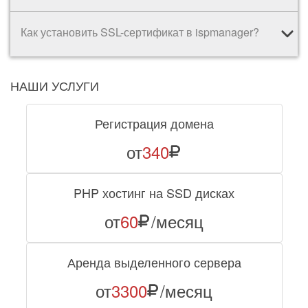
Как установить SSL-сертификат в ispmanager?
НАШИ УСЛУГИ
Регистрация домена
от
340
PHP хостинг на SSD дисках
от
60
/месяц
Аренда выделенного сервера
от
3300
/месяц