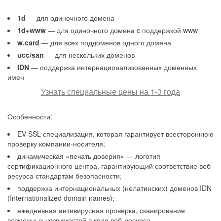
1d
— для одиночного домена
1d+www
— для одиночного домена c поддержкой www
w.card
— для всех поддоменов одного домена
ucc/san
— для нескольких доменов
IDN
— поддержка интернационализованных доменных
имен
Узнать специальные цены на 1-3 года
Особенности:
EV SSL специализация, которая гарантирует всестороннюю
проверку компании-носителя;
динамическая «печать доверия» — логотип
сертификационного центра, гарантирующий соответствие веб-
ресурса стандартам безопасности;
поддержка интернациональных (нелатинских) доменов IDN
(Internationalized domain names);
ежедневная антивирусная проверка, сканирование
возможных уязвимостей в коде веб-ресурса.