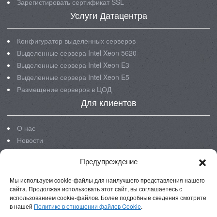
Зарегистировать сертификат SSL
Услуги Датацентра
Конфигуратор выделенных серверов
Выделенные сервера Intel Xeon 5620
Выделенные сервера Intel Xeon E3
Выделенные сервера Intel Xeon E5
Размещение серверов в ЦОД
Для клиентов
О нас
Новости
Блог
Предупреждение
Инструкции
FAQ
Мы используем cookie-файлы для наилучшего представления нашего
Реквизиты
сайта. Продолжая использовать этот сайт, вы соглашаетесь с
использованием cookie-файлов. Более подробные сведения смотрите
в нашей
Политике в отношении файлов Cookie
.