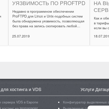
УЯЗВИМОСТЬ ПО PROFTPD
НА В
СЕРВ
Недавно в программном обеспечении
и
ProFTPD для Linux и Unix-подобных систем
Как и об
была обнаружена уязвимость, позволяющая
в тарифы
без права на запись скопировать любой…
если вы 
25.07.2019
18.07.20
 для хостинга и VDS
Услуги Датац
 сервера VDS в Европе
Конфигуратор выделенных 
 хостинг на ispmanager
Выделенные сервера Intel X