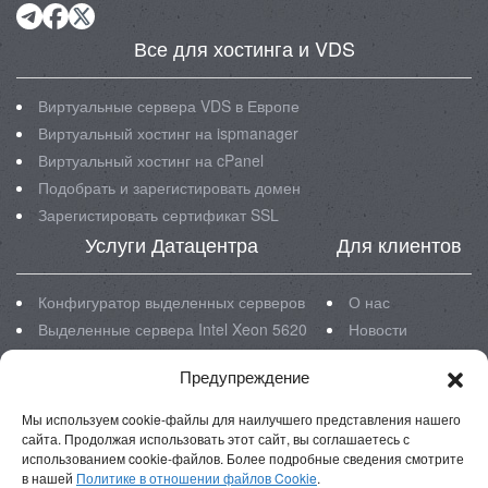
Все для хостинга и VDS
Виртуальные сервера VDS в Европе
Виртуальный хостинг на ispmanager
Виртуальный хостинг на cPanel
Подобрать и зарегистировать домен
Зарегистировать сертификат SSL
Услуги Датацентра
Для клиентов
Конфигуратор выделенных серверов
О нас
Выделенные сервера Intel Xeon 5620
Новости
Выделенные сервера Intel Xeon E3
Блог
Предупреждение
Выделенные сервера Intel Xeon E5
Инструкции
Размещение серверов в ЦОД
FAQ
Мы используем cookie-файлы для наилучшего представления нашего
Реквизиты
сайта. Продолжая использовать этот сайт, вы соглашаетесь с
использованием cookie-файлов. Более подробные сведения смотрите
в нашей
Политике в отношении файлов Cookie
.