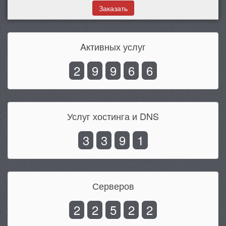
Заказать
Aктивных услуг
2
9
9
6
6
Услуг хостинга и DNS
3
3
9
1
Серверов
2
2
5
2
2