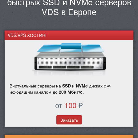
быстрых SSD и NVMe серверов
VDS в Европе
VDS/VPS ХОСТИНГ
Виртуальные серверы на
SSD
и
NVMe
дисках с
∞
исходящим каналом до
200 Мбит/c.
от
100
₽
Заказать