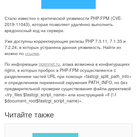
Стало известно о критической уязвимости PHP-FPM (CVE-
2019-11043), которая позволяет удалённо выполнить
вредоносный код на сервере.
Уже доступны корректирующие релизы PHP 7.3.11, 7.1.33 и
7.2.24, в которых устранена данная уязвимость. Найти их
можно по
ссылке
.
По информации
opennet.ru
, атака возможна в конфигурациях
nginx, в которых проброс в PHP-FPM осуществляется c
разделением частей URL при помощи «fastcgi_split_path_info»
и определением переменной окружения PATH_INFO, но без
предварительной проверки существования файла директивой
«try_files $fastcgi_script_name» или конструкцией «if (!-f
$document_root$fastcgi_script_name)».
Читайте также