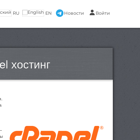
RU
EN
Новости
Войти
l хостинг
я.
а
—
Вы