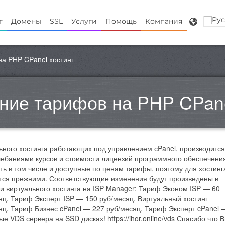
г
Домены
SSL
Услуги
Помощь
Компания
а PHP CPanel хостинг
ние тарифов на PHP CPane
ьного хостинга работающих под управлением сPanel, производится
лебаниями курсов и стоимости лицензий программного обеспечени
ть в том числе и доступные по ценам тарифы, поэтому для хостинг
тся прежними. Соответствующие изменения будут произведены в
и виртуального хостинга на ISP Manager: Тариф Эконом ISP — 60
яц. Тариф Эксперт ISP — 150 руб/месяц. Виртуальный хостинг
яц. Тариф Бизнес cPanel — 227 руб/месяц. Тариф Эксперт cPanel 
е VDS сервера на SSD дисках! https://ihor.online/vds Спасибо что 