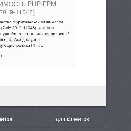
ИМОСТЬ PHP-FPM
2019-11043)
вестно о критической уязвимости
(CVE-2019-11043), которая
т удалённо выполнить вредоносный
ервере. Уже доступны
ирующие релизы PHP…
19
ентра
Для клиентов