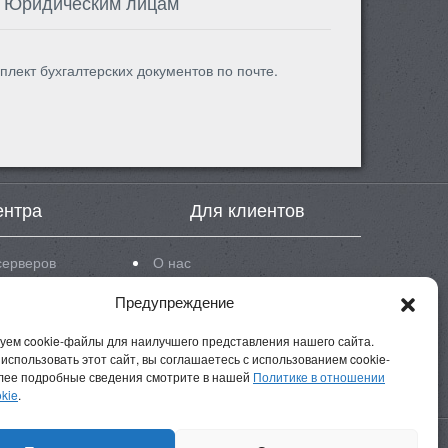
Юридическим лицам
плект бухгалтерских документов по почте.
ентра
Для клиентов
серверов
О нас
eon 5620
Новости
Предупреждение
eon E3
Блог
eon E5
Инструкции
уем cookie-файлы для наилучшего представления нашего сайта.
использовать этот сайт, вы соглашаетесь с использованием cookie-
Д
FAQ
лее подробные сведения смотрите в нашей
Политике в отношении
Реквизиты
kie
.