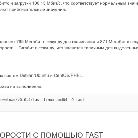
ит/с и загрузки 106.13 Мбит/с, что соответствует нормальным зна
ляют приблизительные значения.
авляет 795 Мегабит в секунду для скачивания и 871 Мегабит в секун
рости 1 Гигабит в секунду, что является типичным для выделенных
ых систем Debian/Ubuntu и CentOS/RHEL.
рава на выполнение.
ownload/v0.0.4/fast_linux_amd64 -O fast

СКОРОСТИ С ПОМОЩЬЮ FAST