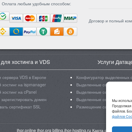
Оплата любым удобным способом:
Договор и полный ком
 для хостинга и VDS
Услуги Датац
 сервера VDS в Европе
Конфигуратор выделенных 
 хостинг на ispmanager
Выделенные сервера Intel X
 хостинг на cPanel
Выделенные сервера Intel X
 зарегистировать домен
Выделенные сервера Intel X
Мы использ
Продолжая 
вать сертификат SSL
Размещение серверов в ЦО
файлов. Бо
файлов Coo
ihor.online
ihor.org
billing.ihor-hosting.ru
Карта сайта