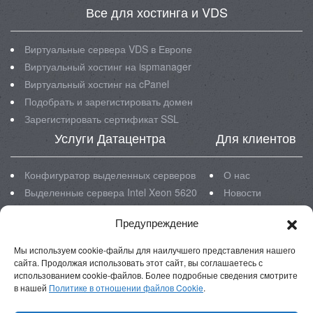
Все для хостинга и VDS
Виртуальные сервера VDS в Европе
Виртуальный хостинг на ispmanager
Виртуальный хостинг на cPanel
Подобрать и зарегистировать домен
Зарегистировать сертификат SSL
Услуги Датацентра
Для клиентов
Конфигуратор выделенных серверов
О нас
Выделенные сервера Intel Xeon 5620
Новости
Выделенные сервера Intel Xeon E3
Блог
Предупреждение
Выделенные сервера Intel Xeon E5
Инструкции
Размещение серверов в ЦОД
FAQ
Мы используем cookie-файлы для наилучшего представления нашего
Реквизиты
сайта. Продолжая использовать этот сайт, вы соглашаетесь с
использованием cookie-файлов. Более подробные сведения смотрите
в нашей
Политике в отношении файлов Cookie
.