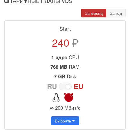
ТАРИФНЫЕ ПЛАНЫ VDS
За месяц
За год
Start
240
₽
1 ядро
CPU
768 MB
RAM
7 GB
Disk
RU
EU
∞
200 Мбит/c
Выбрать