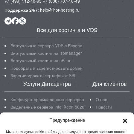
+7 (499) 112-40-93
+7 (800) 707-16-49
Поддержка 24/7
:
help@ihor-hosting.ru
Все для хостинга и VDS
Виртуальные сервера VDS в Европе
Виртуальный хостинг на ispmanager
Виртуальный хостинг на cPanel
Подобрать и зарегистировать домен
Зарегистировать сертификат SSL
Услуги Датацентра
Для клиентов
Конфигуратор выделенных серверов
О нас
Выделенные сервера Intel Xeon 5620
Новости
Выделенные сервера Intel Xeon E3
Блог
Предупреждение
Выделенные сервера Intel Xeon E5
Инструкции
Размещение серверов в ЦОД
FAQ
Мы используем cookie-файлы для наилучшего представления нашего