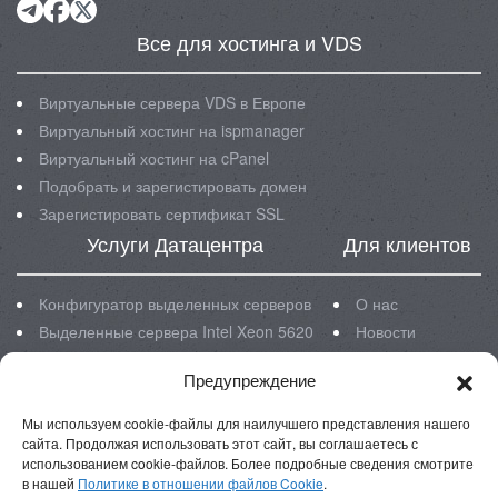
Все для хостинга и VDS
Виртуальные сервера VDS в Европе
Виртуальный хостинг на ispmanager
Виртуальный хостинг на cPanel
Подобрать и зарегистировать домен
Зарегистировать сертификат SSL
Услуги Датацентра
Для клиентов
Конфигуратор выделенных серверов
О нас
Выделенные сервера Intel Xeon 5620
Новости
Выделенные сервера Intel Xeon E3
Блог
Предупреждение
Выделенные сервера Intel Xeon E5
Инструкции
Размещение серверов в ЦОД
FAQ
Мы используем cookie-файлы для наилучшего представления нашего
Реквизиты
сайта. Продолжая использовать этот сайт, вы соглашаетесь с
использованием cookie-файлов. Более подробные сведения смотрите
в нашей
Политике в отношении файлов Cookie
.