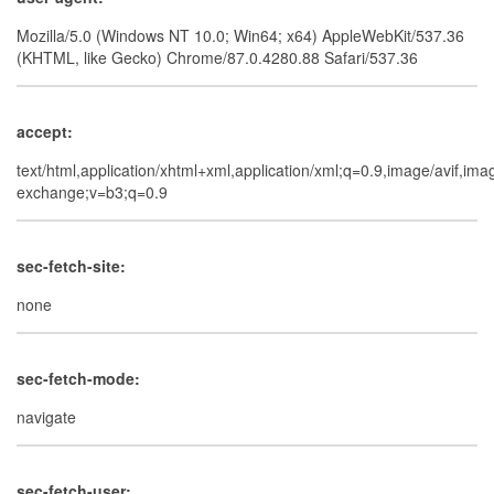
Mozilla/5.0 (Windows NT 10.0; Win64; x64) AppleWebKit/537.36
(KHTML, like Gecko) Chrome/87.0.4280.88 Safari/537.36
accept:
text/html,application/xhtml+xml,application/xml;q=0.9,image/avif,im
exchange;v=b3;q=0.9
sec-fetch-site:
none
sec-fetch-mode:
navigate
sec-fetch-user: