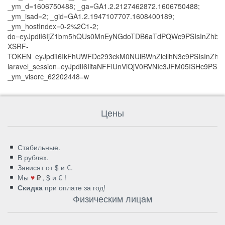
_ym_d=1606750488; _ga=GA1.2.2127462872.1606750488;
_ym_isad=2; _gid=GA1.2.1947107707.1608400189;
_ym_hostIndex=0-2%2C1-2;
do=eyJpdiI6IjZ1bm5hQUs0MnEyNGdoTDB6aTdPQWc9PSIsInZhb
XSRF-
TOKEN=eyJpdiI6IkFhUWFDc293ckM0NUlBWnZlcllhN3c9PSIsIn
laravel_session=eyJpdiI6IitaNFFlUnViQjV0RVNIc3JFM05IS
_ym_visorc_62202448=w
Цены
Стабильные.
В рублях.
Зависят от $ и €.
Мы
♥
, $ и € !
Скидка
при оплате за год!
Физическим лицам