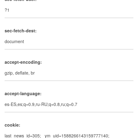
?1
sec-fetch-dest:
document
accept-encoding:
gzip, deflate, br
accept-language:
es-ES,es;q=0.9,ru-RU;q=0.8,ru;q=0.7
cookie:
last_news_id=305; _ym_uid=1588266143159777140;