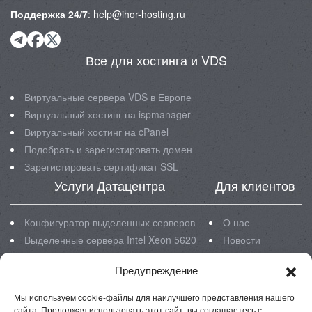
Поддержка 24/7
:
help@ihor-hosting.ru
Все для хостинга и VDS
Виртуальные сервера VDS в Европе
Виртуальный хостинг на ispmanager
Виртуальный хостинг на cPanel
Подобрать и зарегистировать домен
Зарегистировать сертификат SSL
Услуги Датацентра
Для клиентов
Конфигуратор выделенных серверов
О нас
Выделенные сервера Intel Xeon 5620
Новости
Выделенные сервера Intel Xeon E3
Блог
Предупреждение
Выделенные сервера Intel Xeon E5
Инструкции
Размещение серверов в ЦОД
FAQ
Мы используем cookie-файлы для наилучшего представления нашего
Реквизиты
сайта. Продолжая использовать этот сайт, вы соглашаетесь с