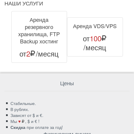
НАШИ УСЛУГИ
Аренда
Аренда VDS/VPS
резервного
хранилища, FTP
от
100
Backup хостинг
/месяц
от
2
/месяц
Цены
Стабильные.
В рублях.
Зависят от $ и €.
Мы
♥
, $ и € !
Скидка
при оплате за год!
Физическим лицам