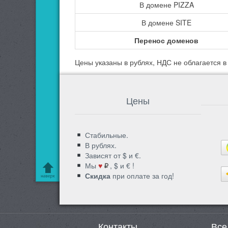
В домене PIZZA
В домене SITE
Перенос доменов
Цены указаны в рублях, НДС не облагается 
Цены
Стабильные.
В рублях.
Зависят от $ и €.
Мы
♥
, $ и € !
Скидка
при оплате за год!
Контакты
Все