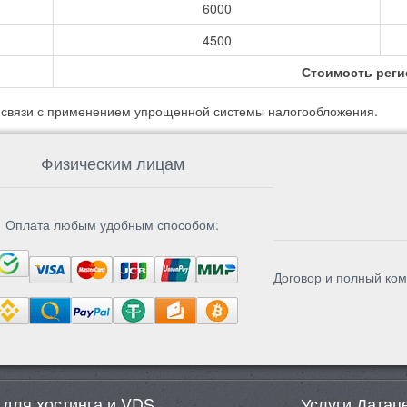
6000
4500
Стоимость реги
в связи с применением упрощенной системы налогообложения.
Физическим лицам
Оплата любым удобным способом:
Договор и полный ком
 для хостинга и VDS
Услуги Датац