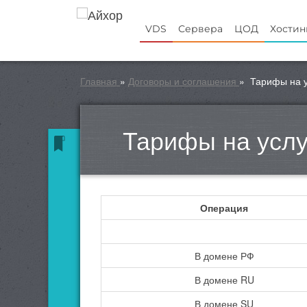
VDS
Сервера
ЦОД
Хостин
Главная
»
Договоры и соглашения
»
Тарифы на у
Тарифы на услу
Операция
В домене РФ
В домене RU
В домене SU