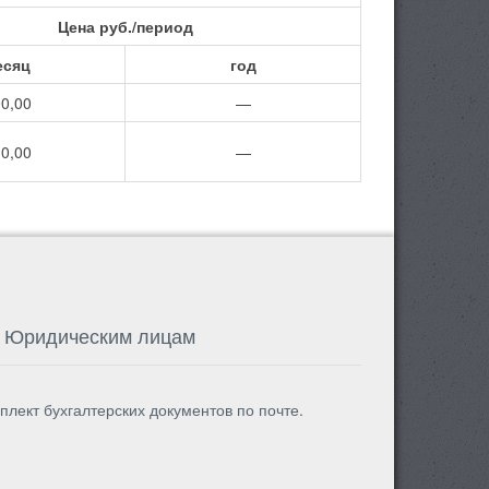
Цена руб./период
есяц
год
0,00
—
0,00
—
Юридическим лицам
плект бухгалтерских документов по почте.