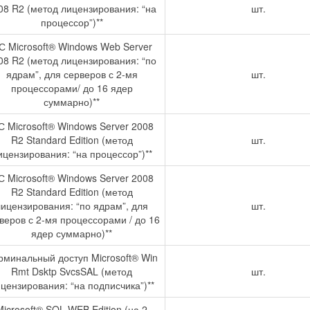
08 R2 (метод лицензирования: “на
шт.
процессор”)**
С Microsoft® Windows Web Server
08 R2 (метод лицензирования: “по
ядрам”, для серверов с 2-мя
шт.
процессорами/ до 16 ядер
суммарно)**
 Microsoft® Windows Server 2008
R2 Standard Edition (метод
шт.
ицензирования: “на процессор”)**
 Microsoft® Windows Server 2008
R2 Standard Edition (метод
лицензирования: “по ядрам”, для
шт.
веров с 2-мя процессорами / до 16
ядер суммарно)**
рминальный доступ Microsoft® Win
Rmt Dsktp SvcsSAL (метод
шт.
цензирования: “на подписчика”)**
Microsoft® SQL WEB Edition (на 2