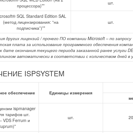
шт.
процессора)**
crosoft® SQL Standard Edition SAL
(метод лицензирования: “на
шт.
подписчика”)**
я других лицензий / прочего ПО компании Microsoft – по запросу
тская плата за использование программного обеспечения компани
 к дате окончания текущего периода заказанной ранее услуги D
лингом автоматически в соответствии с количеством дней в у
ЕНИЕ ISPSYSTEM
ное обеспечение
Единицы измерения
м
цензии ispmanager
для тарифов шт.
шт.
20
— VDS Ferrum и
uprum)*