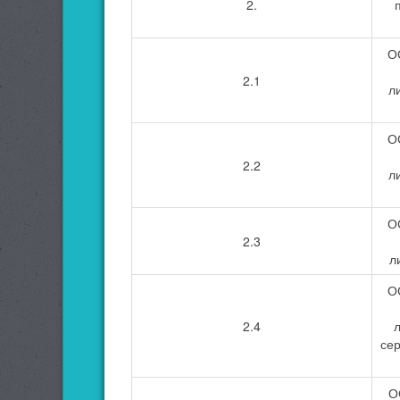
2.
ОС
2.1
л
ОС
2.2
л
ОС
2.3
л
ОС
2.4
сер
О