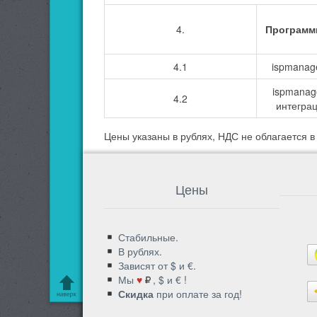
4.
Программ
4.1
ispmanage
ispmanage
4.2
интеграц
Цены указаны в рублях, НДС не облагается 
Цены
Стабильные.
В рублях.
Зависят от $ и €.
Мы
♥
, $ и € !
Скидка
при оплате за год!