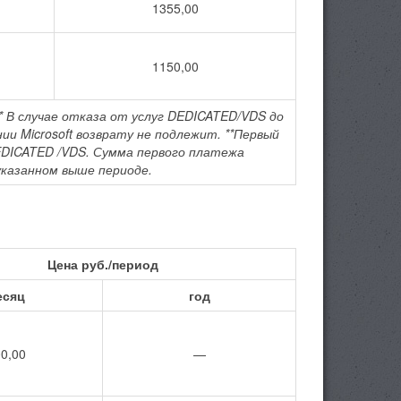
1355,00
1150,00
 * В случае отказа от услуг DEDICATED/VDS до
и Microsoft возврату не подлежит. **Первый
EDICATED /VDS. Сумма первого платежа
казанном выше периоде.
Цена руб./период
есяц
год
0,00
—