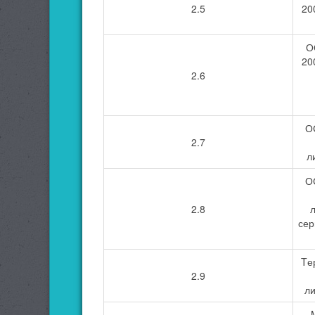
2.5
20
О
20
2.6
ОС
2.7
л
ОС
2.8
сер
Tе
2.9
ли