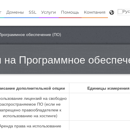
г
Домены
SSL
Услуги
Помощь
Компания
Программное обеспечение (ПО)
 на Программное обеспеч
исание дополнительной опции
Единицы измерения
ользование лицензий на свободно
распространяемое ПО (если не
запрещено правообладателем к
использованию на хостинге)
Аренда права на использование