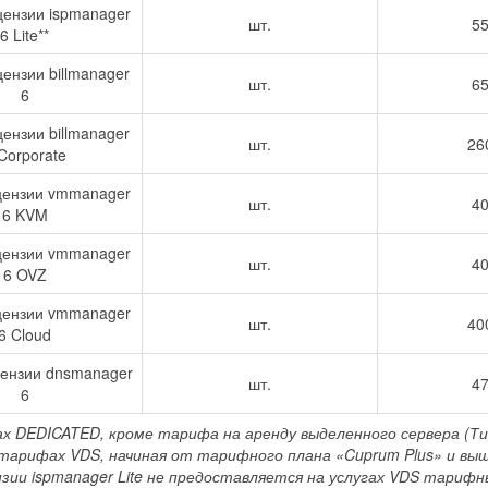
цензии ispmanager
шт.
55
6 Lite**
ензии billmanager
шт.
65
6
ензии billmanager
шт.
26
Corporate
цензии vmmanager
шт.
40
6 KVM
цензии vmmanager
шт.
40
6 OVZ
цензии vmmanager
шт.
40
6 Cloud
ензии dnsmanager
шт.
47
6
DEDICATED, кроме тарифа на аренду выделенного сервера (Тип 
и на тарифах VDS, начиная от тарифного плана «Cuprum Plus» и в
зии ispmanager Lite не предоставляется на услугах VDS тарифн