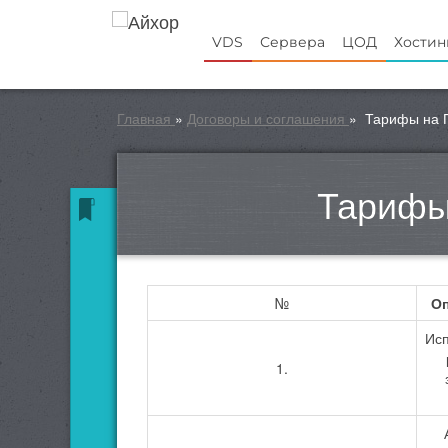
VDS
Сервера
ЦОД
Хостин
Главная
»
Договоры и соглашения
»
Тарифы на 
Тарифы
№
Оп
Исп
1.