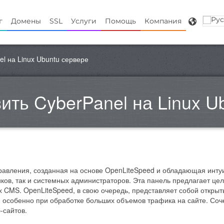
г
Домены
SSL
Услуги
Помощь
Компания
el на Linux Ubuntu сервере
ить CyberPanel на Linux U
равления, созданная на основе OpenLiteSpeed и обладающая инт
иков, так и системных администраторов. Эта панель предлагает ц
 CMS. OpenLiteSpeed, в свою очередь, представляет собой открыт
, особенно при обработке больших объемов трафика на сайте. Соч
-сайтов.