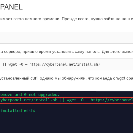
RPANEL
нимает всего немного времени. Прежде всего, нужно зайти на наш 
 на сервере, пришло время установить саму панель. Для этого вы
h || wget -O — https://cyberpanel.net/install.sh)
 установленный curl, однако мы обнаружили, что команда с wget сра