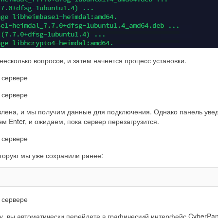
 несколько вопросов, и затем начнется процесс установки.
влена, и мы получим данные для подключения. Однако панель увед
 Enter, и ожидаем, пока сервер перезагрузится.
оторую мы уже сохранили ранее:
му, вы автоматически перейдете в графический интерфейс CyberPane