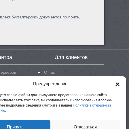
плект бухгалтерских документов по почте.
ентра
Для клиентов
серверов
О нас
eon 5620
Новости
Предупреждение
eon E3
Блог
eon E5
Инструкции
уем cookie-файлы для наилучшего представления нашего сайта.
использовать этот сайт, вы соглашаетесь с использованием cookie-
Д
FAQ
лее подробные сведения смотрите в нашей
Политике в отношении
Реквизиты
kie
.
Принять
Отказаться