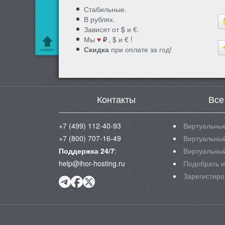
Стабильные.
В рублях.
Зависят от $ и €.
Мы
♥
, $ и € !
Скидка
при оплате за год!
Контакты
Все
+7 (499) 112-40-93
Виртуальные
+7 (800) 707-16-49
Виртуальный
Поддержка 24/7
:
Виртуальный
help@ihor-hosting.ru
Подобрать и
Зарегистиро