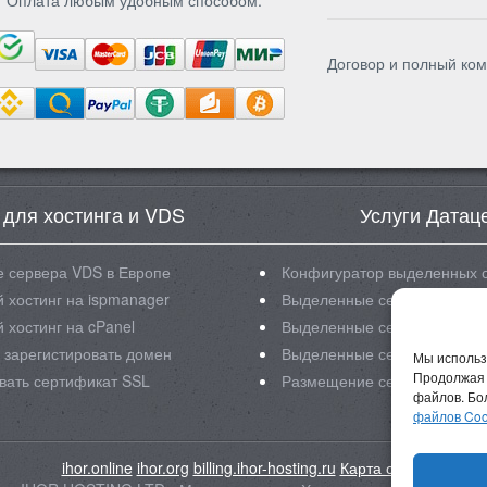
Оплата любым удобным способом:
Договор и полный ком
 для хостинга и VDS
Услуги Датац
 сервера VDS в Европе
Конфигуратор выделенных 
 хостинг на ispmanager
Выделенные сервера Intel X
 хостинг на cPanel
Выделенные сервера Intel X
 зарегистировать домен
Выделенные сервера Intel X
Мы использ
Продолжая 
вать сертификат SSL
Размещение серверов в ЦО
файлов. Бо
файлов Coo
ihor.online
ihor.org
billing.ihor-hosting.ru
Карта сайта